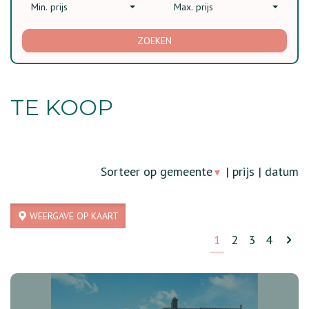
Min. prijs
Max. prijs
ZOEKEN
TE KOOP
Sorteer op
gemeente
|
prijs
|
datum
▼
WEERGAVE OP KAART
1
2
3
4