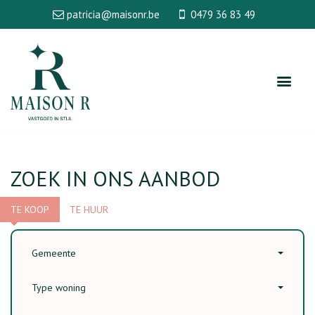
patricia@maisonr.be
0479 36 83 49
ZOEK IN ONS AANBOD
TE KOOP
TE HUUR
Gemeente
Type woning