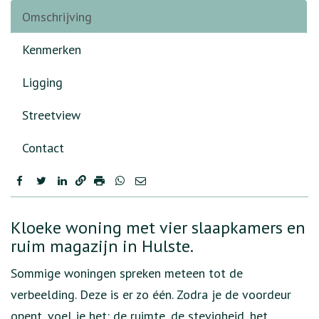
Omschrijving
Kenmerken
Ligging
Streetview
Contact
facebook
twitter
linkedin
OMSCHRIJVING
Kloeke woning met vier slaapkamers en
ruim magazijn in Hulste.
Sommige woningen spreken meteen tot de
verbeelding. Deze is er zo één. Zodra je de voordeur
opent, voel je het: de ruimte, de stevigheid, het